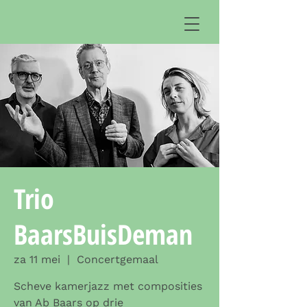
Trio
BaarsBuisDeman
za 11 mei
  |  
Concertgemaal
Scheve kamerjazz met composities
van Ab Baars op drie