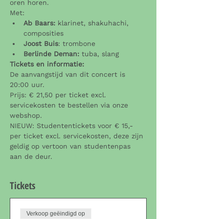
oren horen.
Met:
Ab Baars:
 klarinet, shakuhachi, 
composities
Joost Buis
: trombone
Berlinde Deman:
 tuba, slang
Tickets en informatie:
De aanvangstijd van dit concert is 
20:00 uur.
Prijs: € 21,50 per ticket excl. 
servicekosten te bestellen via onze 
webshop.
NIEUW: Studententickets voor € 15,- 
per ticket excl. servicekosten, deze zijn 
geldig op vertoon van studentenpas 
aan de deur.
Tickets
Verkoop geëindigd op