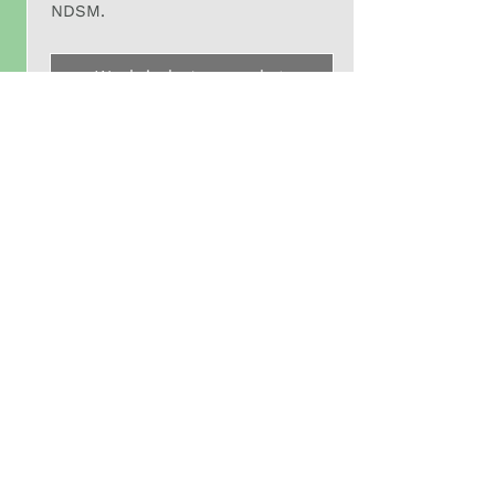
NDSM.
Werk in het gemaal
Op de hoogte blijven?
Inschrijven